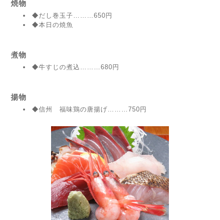
焼物
◆だし巻玉子………650円
◆本日の焼魚
煮物
◆牛すじの煮込………680円
揚物
◆信州 福味鶏の唐揚げ………750円