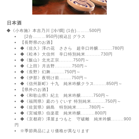
日本酒
◆《小布施》本吉乃川 [冷/燗] (1合)………500円
[2合………950円(税込)] グラス
【長野県のお酒】
◆《佐久》澤の花 ささら 超辛口吟醸.........780円
◆《松本》大信州 辛口特別純米..........730円
◆《飯山》北光正宗.........750円～
◆《上田》月吉野...........750円～
◆《長野》幻舞.........750円～
◆《伊那》夜明け前........750円～
◆《信州新町》十九 純米吟醸クラス........850円～
【県外のお酒】
◆《和歌山県》紀土 純米吟醸........750円～
◆《福岡県》庭のうぐいす 特別純米.........750円～
◆《佐賀県》鍋島 特別純米........780円～
◆《宮城県》伯楽星 純米吟醸.........800円
◆《京都府》澤屋まつもと 守破離 純米吟醸........900
円
※季節商品により価格が異なります