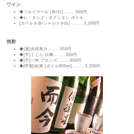
ワイン
◆ソルイマール [赤/白]………550円
◆レ・タンヌ・オクシタン ボトル
[カベルネ赤/シャルドネ白] ………3,200円
焼酎
◆[麦]井田萬力………550円
◆[芋]くじら 白麹………550円
◆[芋]一尚 ブロンズ………600円
◆[甲類]松尾 (ボトル900ml)………3,200円