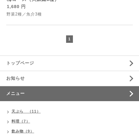
1,680 円
野菜2種／魚介3種
1
トップページ
お知らせ
メニュー
天ぷら （11）
料理（7）
飲み物（9）