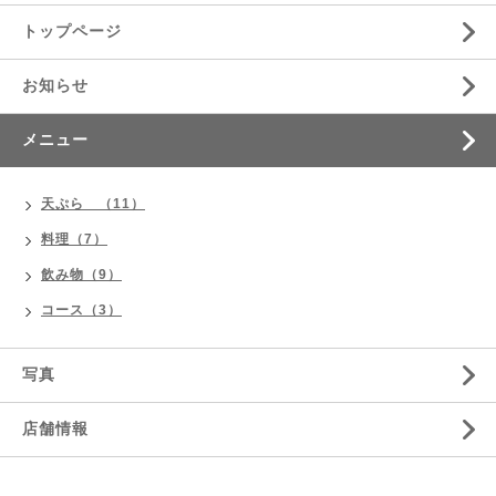
トップページ
お知らせ
メニュー
天ぷら （11）
料理（7）
飲み物（9）
コース（3）
写真
店舗情報