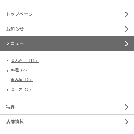
トップページ
お知らせ
メニュー
天ぷら （11）
料理（7）
飲み物（9）
コース（3）
写真
店舗情報