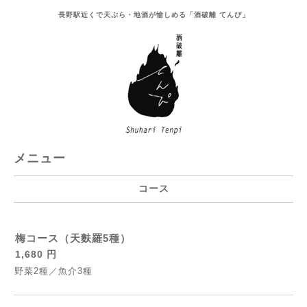
長野駅近くで天ぷら・地酒が愉しめる「酒破離 てんぴ」
メニュー
コース
梅コース（天麩羅5種）
1,680 円
野菜2種／魚介3種