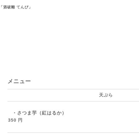
「酒破離 てんぴ」
メニュー
天ぷら
・さつま芋（紅はるか）
350 円