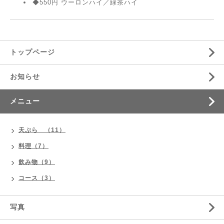
◆550円 ウーロンハイ／緑茶ハイ
トップページ
お知らせ
メニュー
天ぷら （11）
料理（7）
飲み物（9）
コース（3）
写真